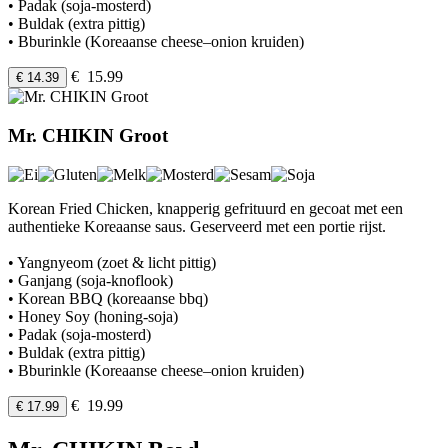
• Padak (soja-mosterd)
• Buldak (extra pittig)
• Bburinkle (Koreaanse cheese–onion kruiden)
€ 15.99
€ 14.39
Mr. CHIKIN Groot
Korean Fried Chicken, knapperig gefrituurd en gecoat met een
authentieke Koreaanse saus. Geserveerd met een portie rijst.
• Yangnyeom (zoet & licht pittig)
• Ganjang (soja-knoflook)
• Korean BBQ (koreaanse bbq)
• Honey Soy (honing-soja)
• Padak (soja-mosterd)
• Buldak (extra pittig)
• Bburinkle (Koreaanse cheese–onion kruiden)
€ 19.99
€ 17.99