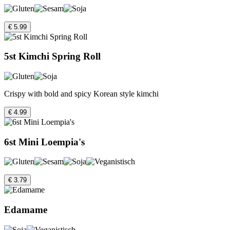
€ 5.99
5st Kimchi Spring Roll
Crispy with bold and spicy Korean style kimchi
€ 4.99
6st Mini Loempia's
€ 3.79
Edamame