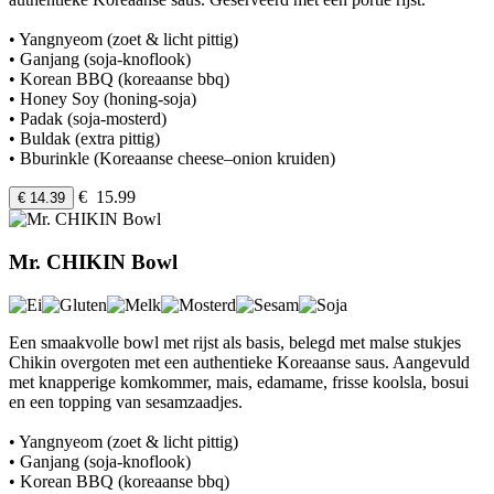
• Yangnyeom (zoet & licht pittig)
• Ganjang (soja-knoflook)
• Korean BBQ (koreaanse bbq)
• Honey Soy (honing-soja)
• Padak (soja-mosterd)
• Buldak (extra pittig)
• Bburinkle (Koreaanse cheese–onion kruiden)
€ 15.99
€ 14.39
Mr. CHIKIN Bowl
Een smaakvolle bowl met rijst als basis, belegd met malse stukjes
Chikin overgoten met een authentieke Koreaanse saus. Aangevuld
met knapperige komkommer, mais, edamame, frisse koolsla, bosui
en een topping van sesamzaadjes.
• Yangnyeom (zoet & licht pittig)
• Ganjang (soja-knoflook)
• Korean BBQ (koreaanse bbq)