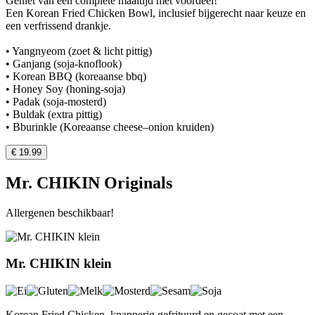
Geniet van een complete maaltijd met voordeel!
Een Korean Fried Chicken Bowl, inclusief bijgerecht naar keuze en
een verfrissend drankje.
• Yangnyeom (zoet & licht pittig)
• Ganjang (soja-knoflook)
• Korean BBQ (koreaanse bbq)
• Honey Soy (honing-soja)
• Padak (soja-mosterd)
• Buldak (extra pittig)
• Bburinkle (Koreaanse cheese–onion kruiden)
€ 19.99
Mr. CHIKIN Originals
Allergenen beschikbaar!
Mr. CHIKIN klein
Korean Fried Chicken, knapperig gefrituurd en gecoat met een