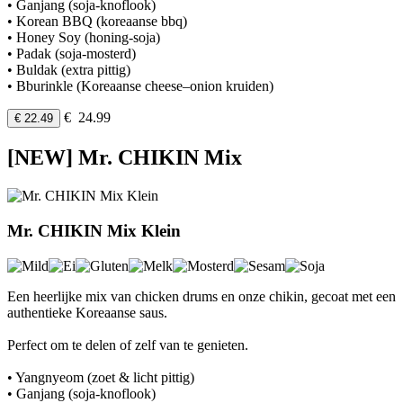
• Ganjang (soja-knoflook)
• Korean BBQ (koreaanse bbq)
• Honey Soy (honing-soja)
• Padak (soja-mosterd)
• Buldak (extra pittig)
• Bburinkle (Koreaanse cheese–onion kruiden)
€ 24.99
€ 22.49
[NEW] Mr. CHIKIN Mix
Mr. CHIKIN Mix Klein
Een heerlijke mix van chicken drums en onze chikin, gecoat met een
authentieke Koreaanse saus.
Perfect om te delen of zelf van te genieten.
• Yangnyeom (zoet & licht pittig)
• Ganjang (soja-knoflook)