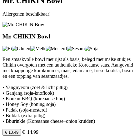
Mr. CHIKIN Bowl
Allergenen beschikbaar!
Mr. CHIKIN Bowl
Een smaakvolle bowl met rijst als basis, belegd met malse stukjes
Chikin overgoten met een authentieke Koreaanse saus. Aangevuld
met knapperige komkommer, mais, edamame, frisse koolsla, bosui
en een topping van sesamzaadjes.
• Yangnyeom (zoet & licht pittig)
• Ganjang (soja-knoflook)
• Korean BBQ (koreaanse bbq)
• Honey Soy (honing-soja)
• Padak (soja-mosterd)
• Buldak (extra pittig)
• Bburinkle (Koreaanse cheese–onion kruiden)
€ 14.99
€ 13.49